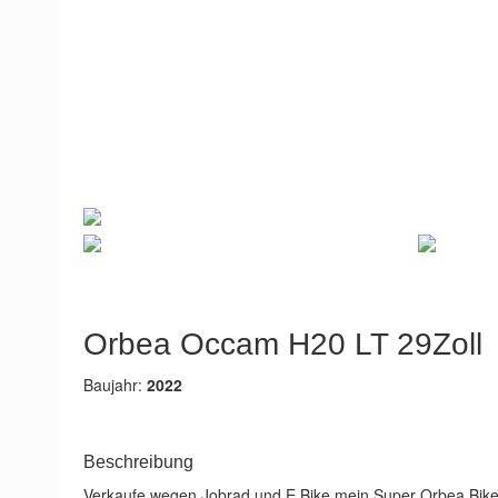
Alle Bilder
Orbea Occam H20 LT 29Zoll
Baujahr:
2022
Beschreibung
Verkaufe wegen Jobrad und E Bike mein Super Orbea Bike neup