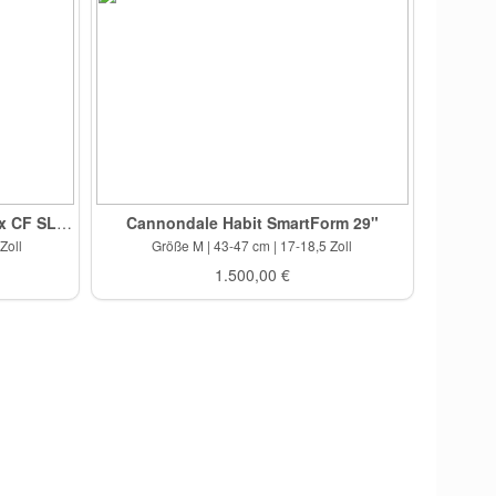
Mountainbike-Fully Canyon Lux CF SLX 9.0 Size: XL Farbe: schwarz
Cannondale Habit SmartForm 29"
Zoll
Größe M | 43-47 cm | 17-18,5 Zoll
1.500,00 €