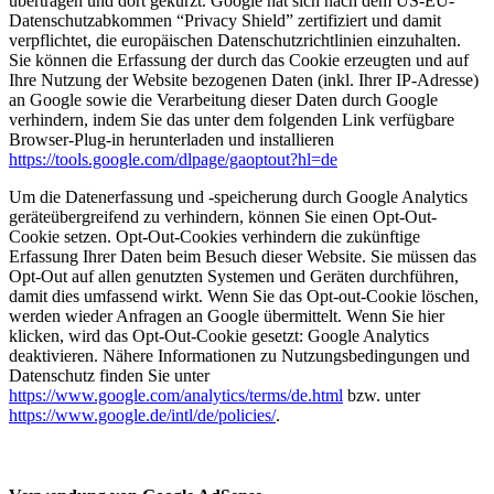
übertragen und dort gekürzt. Google hat sich nach dem US-EU-
Datenschutzabkommen “Privacy Shield” zertifiziert und damit
verpflichtet, die europäischen Datenschutzrichtlinien einzuhalten.
Sie können die Erfassung der durch das Cookie erzeugten und auf
Ihre Nutzung der Website bezogenen Daten (inkl. Ihrer IP-Adresse)
an Google sowie die Verarbeitung dieser Daten durch Google
verhindern, indem Sie das unter dem folgenden Link verfügbare
Browser-Plug-in herunterladen und installieren
https://tools.google.com/dlpage/gaoptout?hl=de
Um die Datenerfassung und -speicherung durch Google Analytics
geräteübergreifend zu verhindern, können Sie einen Opt-Out-
Cookie setzen. Opt-Out-Cookies verhindern die zukünftige
Erfassung Ihrer Daten beim Besuch dieser Website. Sie müssen das
Opt-Out auf allen genutzten Systemen und Geräten durchführen,
damit dies umfassend wirkt. Wenn Sie das Opt-out-Cookie löschen,
werden wieder Anfragen an Google übermittelt. Wenn Sie hier
klicken, wird das Opt-Out-Cookie gesetzt: Google Analytics
deaktivieren. Nähere Informationen zu Nutzungsbedingungen und
Datenschutz finden Sie unter
https://www.google.com/analytics/terms/de.html
bzw. unter
https://www.google.de/intl/de/policies/
.