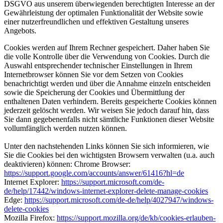
DSGVO aus unserem überwiegenden berechtigten Interesse an der
Gewährleistung der optimalen Funktionalität der Website sowie
einer nutzerfreundlichen und effektiven Gestaltung unseres
Angebots.
Cookies werden auf Ihrem Rechner gespeichert. Daher haben Sie
die volle Kontrolle über die Verwendung von Cookies. Durch die
Auswahl entsprechender technischer Einstellungen in Ihrem
Internetbrowser können Sie vor dem Setzen von Cookies
benachrichtigt werden und über die Annahme einzeln entscheiden
sowie die Speicherung der Cookies und Übermittlung der
enthaltenen Daten verhindern. Bereits gespeicherte Cookies können
jederzeit gelöscht werden. Wir weisen Sie jedoch darauf hin, dass
Sie dann gegebenenfalls nicht sämtliche Funktionen dieser Website
vollumfänglich werden nutzen können.
Unter den nachstehenden Links können Sie sich informieren, wie
Sie die Cookies bei den wichtigsten Browsern verwalten (u.a. auch
deaktivieren) können: Chrome Browser:
https://support.google.com/accounts/answer/61416?hl=de
Internet Explorer:
https://support.microsoft.com/de-
de/help/17442/windows-internet-explorer-delete-manage-cookies
Edge:
https://support.microsoft.com/de-de/help/4027947/windows-
delete-cookies
Mozilla Firefox:
https://support.mozilla.org/de/kb/cookies-erlauben-