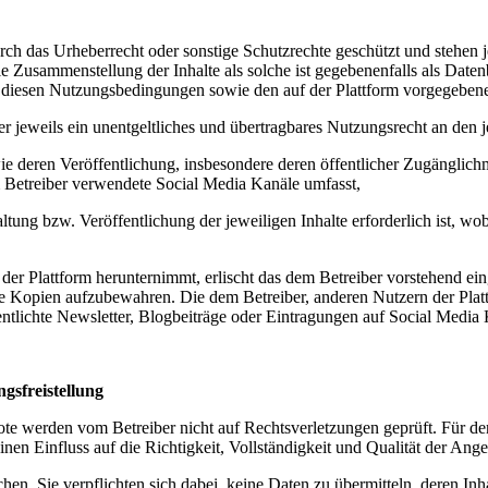
rch das Urheberrecht oder sonstige Schutzrechte geschützt und stehen j
 Die Zusammenstellung der Inhalte als solche ist gegebenenfalls als Da
äß diesen Nutzungsbedingungen sowie den auf der Plattform vorgegebe
r jeweils ein unentgeltliches und übertragbares Nutzungsrecht an den j
ie deren Veröffentlichung, insbesondere deren öffentlicher Zugänglich
m Betreiber verwendete
Social Media Kanäle
umfasst,
altung bzw. Veröffentlichung der jeweiligen Inhalte erforderlich ist, w
 der Plattform herunternimmt, erlischt das dem Betreiber vorstehend e
te Kopien aufzubewahren. Die dem Betreiber, anderen Nutzern der Plat
ffentlichte Newsletter, Blogbeiträge oder Eintragungen auf
Social Media 
gsfreistellung
te werden vom Betreiber nicht auf Rechtsverletzungen geprüft. Für de
inen Einfluss auf die Richtigkeit, Vollständigkeit und Qualität der Ange
chen. Sie verpflichten sich dabei, keine Daten zu übermitteln, deren In