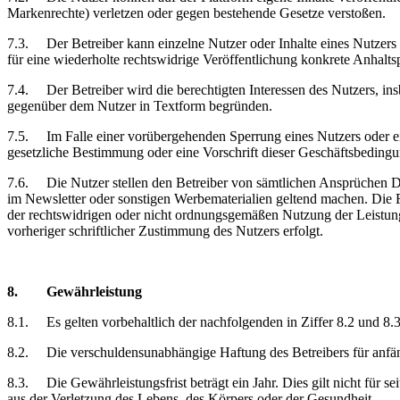
Markenrechte) verletzen oder gegen bestehende Gesetze verstoßen.
7.3.
Der Betreiber kann einzelne Nutzer oder Inhalte eines Nutzers
für eine wiederholte rechtswidrige Veröffentlichung konkrete Anhalts
7.4.
Der Betreiber wird die berechtigten Interessen des Nutzers, 
gegenüber dem Nutzer in Textform begründen.
7.5.
Im Falle einer vorübergehenden Sperrung eines Nutzers oder ei
gesetzliche Bestimmung oder eine Vorschrift dieser Geschäftsbedingu
7.6.
Die Nutzer stellen den Betreiber von sämtlichen Ansprüchen Dr
im Newsletter oder sonstigen Werbematerialien geltend machen. Die 
der rechtswidrigen oder nicht ordnungsgemäßen Nutzung der Leistunge
vorheriger schriftlicher Zustimmung des Nutzers erfolgt.
8.
Gewährleistung
8.1.
Es gelten vorbehaltlich der nachfolgenden in Ziffer 8.2 und 8
8.2.
Die verschuldensunabhängige Haftung des Betreibers für anfän
8.3.
Die Gewährleistungsfrist beträgt ein Jahr. Dies gilt nicht fü
aus der Verletzung des Lebens, des Körpers oder der Gesundheit.