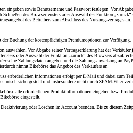
ten eingeben sowie Benutzername und Passwort festlegen. Vor Abgabe se
urch Schließen des Browserfensters oder Auswahl der Funktion „zurüc
rtragsangebot des Betreibers zum Abschluss des Nutzungsvertrages an.
eit der Buchung der kostenpflichtigen Premiumoptionen zur Verfügung.
auswählen. Vor Abgabe seiner Vertragserklärung hat der Verkäufer jed
ensters oder Auswahl der Funktion „zurück“ des Browsers abzubreche
käufer seine Zahlungsdaten angeben und die Zahlungsanweisung an Pay
 hierdurch nimmt Bikebörse das Angebot des Verkäufers an.
 erforderlichen Informationen erfolgt per E-Mail und dabei zum Teil a
echnisch sichergestellt und insbesondere nicht durch SPAM-Filter verh
ebörse alle erforderlichen Produktinformationen eingeben bzw. Produk
Bikebörse eingestellt.
h Deaktivierung oder Löschen im Account beenden. Bis zu diesem Zeit