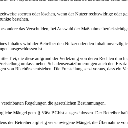
 zeitweise sperren oder löschen, wenn der Nutzer rechtswidrige oder g
punkte bestehen.
insbesondere das Verschulden, bei Auswahl der Maßnahme berücksichtig
nes Inhaltes wird der Betreiber den Nutzer oder den Inhalt unverzüglic
ngen ausgeschlossen ist.
itter frei, die diese aufgrund der Verletzung von deren Rechten durch
Freistellung umfasst neben Schadensersatzforderungen auch den Ersatz
n von Bikebörse entstehen. Die Freistellung setzt voraus, dass ein Ver
.3 vereinbarten Regelungen die gesetzlichen Bestimmungen.
gliche Mängel gem. § 536a BGbist ausgeschlossen. Der Betreiber hafte
r seitens der Betreiber arglistig verschwiegene Mängel, die Übernahme 