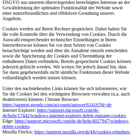
DSGVO aus unserem überwiegenden berechtigten Interesse an der
Gewährleistung der optimalen Funktionalität der Website sowie
einer nutzerfreundlichen und effektiven Gestaltung unseres
Angebots.
Cookies werden auf Ihrem Rechner gespeichert. Daher haben Sie
die volle Kontrolle über die Verwendung von Cookies. Durch die
Auswahl entsprechender technischer Einstellungen in Ihrem
Internetbrowser können Sie vor dem Setzen von Cookies
benachrichtigt werden und über die Annahme einzeln entscheiden
sowie die Speicherung der Cookies und Übermittlung der
enthaltenen Daten verhindern. Bereits gespeicherte Cookies können
jederzeit gelöscht werden. Wir weisen Sie jedoch darauf hin, dass
Sie dann gegebenenfalls nicht sämtliche Funktionen dieser Website
vollumfänglich werden nutzen können.
Unter den nachstehenden Links können Sie sich informieren, wie
Sie die Cookies bei den wichtigsten Browsern verwalten (u.a. auch
deaktivieren) können: Chrome Browser:
https://support.google.com/accounts/answer/61416?hl=de
Internet Explorer:
https://support.microsoft.com/de-
de/help/17442/windows-internet-explorer-delete-manage-cookies
Edge:
https://support.microsoft.com/de-de/help/4027947/windows-
delete-cookies
Mozilla Firefox:
https://support.mozilla.org/de/kb/cookies-erlauben-